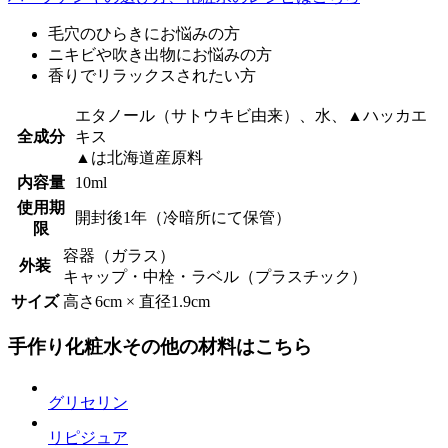
毛穴のひらきにお悩みの方
ニキビや吹き出物にお悩みの方
香りでリラックスされたい方
エタノール（サトウキビ由来）、水、▲ハッカエ
全成分
キス
▲は北海道産原料
内容量
10ml
使用期
開封後1年（冷暗所にて保管）
限
容器（ガラス）
外装
キャップ・中栓・ラベル（プラスチック）
サイズ
高さ6cm × 直径1.9cm
手作り化粧水その他の材料はこちら
グリセリン
リピジュア